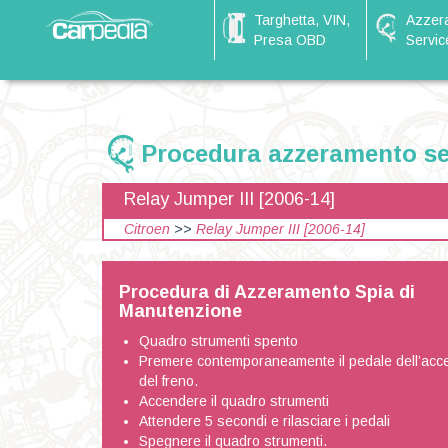
Targhetta, VIN,
Azzer
Presa OBD
Servic
Procedura azzeramento ser
Relay Jumper III [2006-14]
Citroen
>>
Relay Jumper III [2006-14]
Procedura di Azzeramento Spia di
Manutenzione
Quadro strumenti spento
Premere contemporaneamente il pedale dell’acce
del freno.
Accendere il quadro strumenti
Attendere 5 secondi e rilasciare i pedali
Spegnere il quadro strumenti.