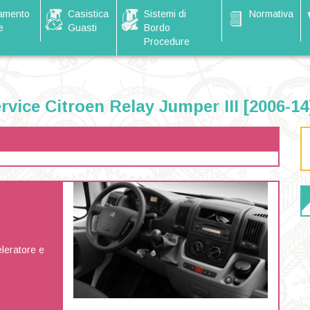
amento
Casistica
Sistemi di
Normativa
e
Guasti
Bordo
Procedure
vice Citroen Relay Jumper III [2006-14
leratore e