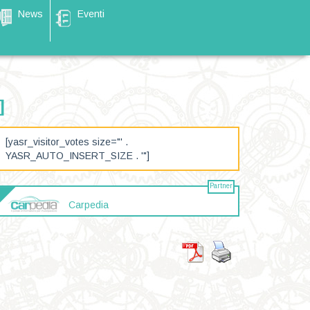
News
Eventi
]
[yasr_visitor_votes size="' .
YASR_AUTO_INSERT_SIZE . '"]
Partner
Carpedia