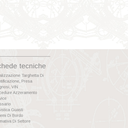
chede tecniche
alizzazione Targhetta Di
ntificazione, Presa
gnosi, VIN
cedure Azzeramento
vice
ssario
istica Guasti
temi Di Bordo
mativa Di Settore