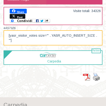
Visite totali: 34326
Share
Post
#AS7326
[yasr_visitor_votes size="' . YASR_AUTO_INSERT_SIZE .
'"]
Partner
Carpedia
Carpedia