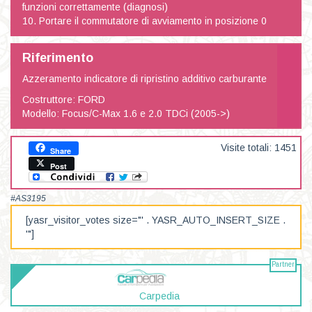
funzioni correttamente (diagnosi)
10. Portare il commutatore di avviamento in posizione 0
Riferimento
Azzeramento indicatore di ripristino additivo carburante
Costruttore: FORD
Modello: Focus/C-Max 1.6 e 2.0 TDCi (2005->)
Visite totali: 1451
Share
Post
#AS3195
[yasr_visitor_votes size="' . YASR_AUTO_INSERT_SIZE .
'"]
Partner
Carpedia