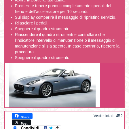
Aprire la portiera lato guida.
Premere e tenere premuti completamente i pedali del
freno e dell’acceleratore per 10 secondi.
Sul display comparirà il messaggio di ripristino servizio.
Rilasciare i pedali.
Spegnere il quadro strumenti.
Riaccendere il quadro strumenti e controllare che
l’indicatore intervallo di manutenzione o il messaggio di
manutenzione si sia spento. In caso contrario, ripetere la
procedura.
Spegnere il quadro strumenti.
Visite totali: 452
Share
Post