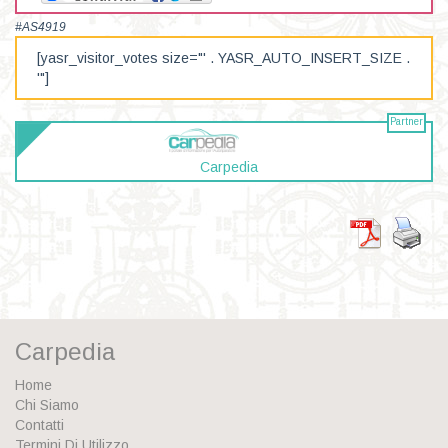
#AS4919
[yasr_visitor_votes size="' . YASR_AUTO_INSERT_SIZE .
'"]
Partner
Carpedia
Carpedia
Home
Chi Siamo
Contatti
Termini Di Utilizzo