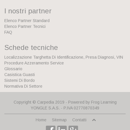
I nostri partner
Elenco Partner Standard
Elenco Partner Tecnici
FAQ
Schede tecniche
Localizzazione Targhetta Di Identificazione, Presa Diagnosi, VIN
Procedure Azzeramento Service
Glossario
Casistica Guasti
Sistemi Di Bordo
Normativa Di Settore
Copyright © Carpedia 2019 - Powered by
Frog Learning
YONGLE S.A.S.
- P.IVA 02770870349
Home
Sitemap
Contatti