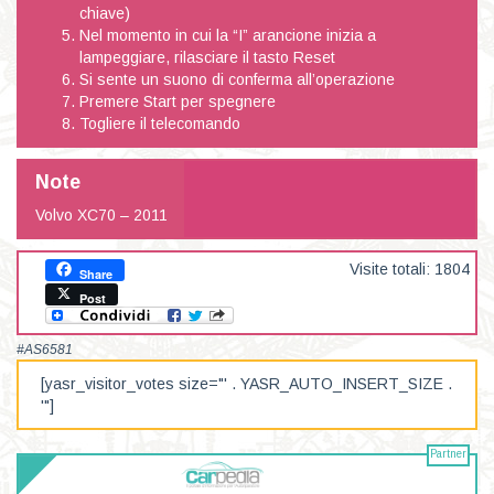
chiave)
Nel momento in cui la “I” arancione inizia a
lampeggiare, rilasciare il tasto Reset
Si sente un suono di conferma all’operazione
Premere Start per spegnere
Togliere il telecomando
Note
Volvo XC70 – 2011
Visite totali: 1804
Share
Post
#AS6581
[yasr_visitor_votes size="' . YASR_AUTO_INSERT_SIZE .
'"]
Partner