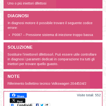
Uno o più iniettori difettosi
DIAGNOSI
In diagnosi motore è possibile trovare il seguente codice
errore:
P0087 – Pressione sistema di iniezione troppo bassa
SOLUZIONE
Sostituire l’iniettore/i difettoso/i. Può essere utile controllare
in diagnosi i parametri dedicati in comparazione tra tutti gli
iniettori per trovare quello guasto.
NOTE
Riferimento bollettino tecnico Volkswagen 2044534/2
Visite totali: 552
Share
Post