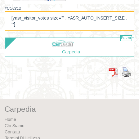
#CG8212
[yasr_visitor_votes size="' . YASR_AUTO_INSERT_SIZE .
'"]
Partner
Carpedia
Carpedia
Home
Chi Siamo
Contatti
Termini Di Utilizzo