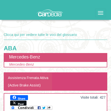
Toggle
naviga
Clicca qui per vedere tutte le voci del glossario
ABA
Mercedes-Benz
Mercedes-Benz
Assistenza Frenata Attiva
(Active Brake Assist)
Visite totali: 427
Share
Post