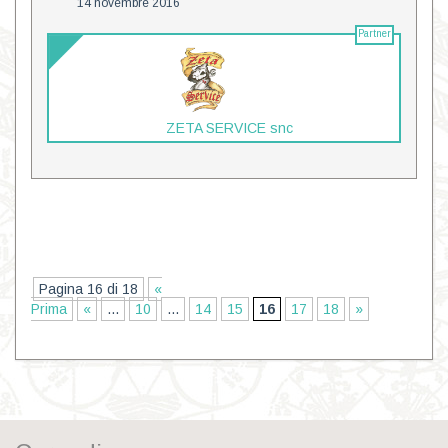
14 novembre 2016
Partner
ZETA SERVICE snc
Pagina 16 di 18
«
Prima
«
...
10
...
14
15
16
17
18
»