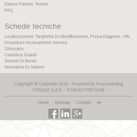
Elenco Partner Tecnici
FAQ
Schede tecniche
Localizzazione Targhetta Di Identificazione, Presa Diagnosi, VIN
Procedure Azzeramento Service
Glossario
Casistica Guasti
Sistemi Di Bordo
Normativa Di Settore
Copyright © Carpedia 2019 - Powered by
Frog Learning
YONGLE S.A.S.
- P.IVA 02770870349
Home
Sitemap
Contatti