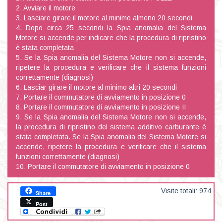
2. Avviare il motore
3. Lasciare girare il motore al minimo almeno 20 secondi
4. Dopo circa 25 secondi la Spia anomalia del Sistema
Motore si accende per indicare che la procedura di ripristino
è stata completata
5. Se la Spia anomalia del Sistema Motore non si accende,
ripetere la procedura e verificare che il sistema funzioni
correttamente (diagnosi)
6. Lasciar girare il motore al minimo altri 20 secondi
7. Portare il commutatore di avviamento in posizione 0
8. Portare il commutatore di avviamento in posizione II
9. Se la Spia anomalia del Sistema Motore non si accende,
la procedura di ripristino del sistema additivo carburante è
stata completata. Se la Spia anomalia del Sistema Motore si
accende, ripetere la procedura e verificare che il sistema
funzioni correttamente (diagnosi)
10. Portare il commutatore di avviamento in posizione 0
Visite totali: 974
Share
Post