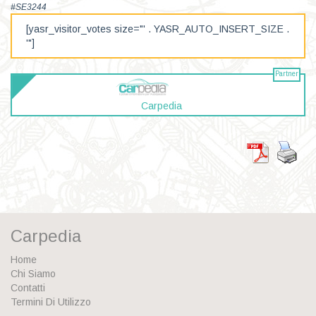
#SE3244
[yasr_visitor_votes size="' . YASR_AUTO_INSERT_SIZE .
'"]
Partner
Carpedia
Carpedia
Home
Chi Siamo
Contatti
Termini Di Utilizzo