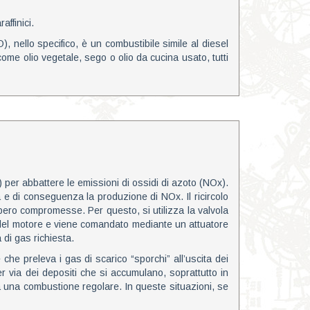
affinici.
O), nello specifico, è un combustibile simile al diesel
come olio vegetale, sego o olio da cucina usato, tutti
) per abbattere le emissioni di ossidi di azoto (NOx).
a e di conseguenza la produzione di NOx. Il ricircolo
ebbero compromesse. Per questo, si utilizza la valvola
ne del motore e viene comandato mediante un attuatore
 di gas richiesta.
che preleva i gas di scarico “sporchi” all’uscita dei
i per via dei depositi che si accumulano, soprattutto in
a una combustione regolare. In queste situazioni, se