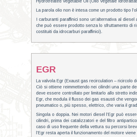
Hydrotreated Vegetable Oil (Olio Vegetale Idrotratta
La parola olio non è intesa come un prodotto tipo l’ol
I carburanti paraffinici sono un’alternativa al diesel
che può essere prodotto senza lo sfruttamento di riso
costituiti da idrocarburi paraffinici).
EGR
La valvola Egr (Exaust gas recirculation – ricircolo 
Ciò si ottiene reimmettendo nei cilindri una parte d
deve essere controllato per limitarlo allo stretto in
Egr, che modula il flusso dei gas esausti che vengon
pneumatico o, più spesso, elettrico, che varia il grad
Singola o doppia. Nei motori diesel l’Egr può essere
cilindri, prima dei catalizzatori e del filtro antipart
caso di uso frequente della vettura su percorsi bre
l’Egr resta aperta il funzionamento del motore vien