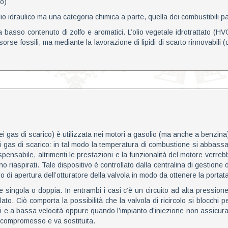
to)
io idraulico ma una categoria chimica a parte, quella dei combustibili par
 a basso contenuto di zolfo e aromatici. L’olio vegetale idrotrattato (HV
rse fossili, ma mediante la lavorazione di lipidi di scarto rinnovabili (
dei gas di scarico) è utilizzata nei motori a gasolio (ma anche a benzina
ei gas di scarico: in tal modo la temperatura di combustione si abbass
dispensabile, altrimenti le prestazioni e la funzionalità del motore verr
o riaspirati. Tale dispositivo è controllato dalla centralina di gestio
o di apertura dell’otturatore della valvola in modo da ottenere la portata
 singola o doppia. In entrambi i casi c’è un circuito ad alta pressione 
icolato. Ciò comporta la possibilità che la valvola di ricircolo si blocch
vi e a bassa velocità oppure quando l’impianto d’iniezione non assicur
e compromesso e va sostituita.