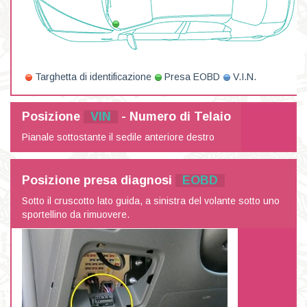
Targhetta di identificazione
Presa EOBD
V.I.N.
Posizione
VIN
- Numero di Telaio
Pianale sottostante il sedile anteriore destro
Posizione presa diagnosi
EOBD
Sotto il cruscotto lato guida, a sinistra del volante sotto uno
sportellino da rimuovere.