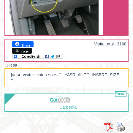
Visite totali: 3168
Share
Post
#L4169
[yasr_visitor_votes size="' . YASR_AUTO_INSERT_SIZE .
'"]
Partner
Carpedia