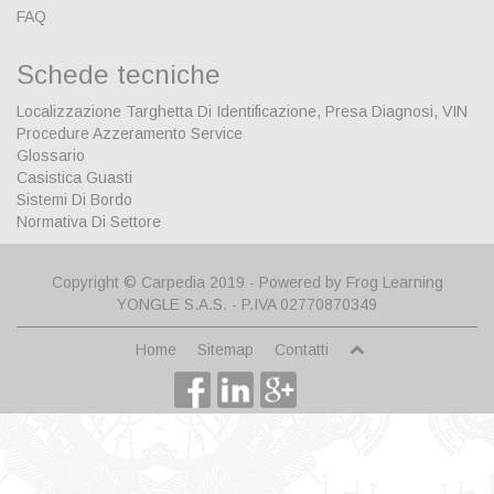
FAQ
Schede tecniche
Localizzazione Targhetta Di Identificazione, Presa Diagnosi, VIN
Procedure Azzeramento Service
Glossario
Casistica Guasti
Sistemi Di Bordo
Normativa Di Settore
Copyright © Carpedia 2019 - Powered by
Frog Learning
YONGLE S.A.S.
- P.IVA 02770870349
Home
Sitemap
Contatti