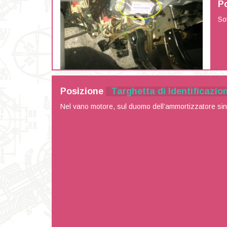
P
Sot
Posizione
Targhetta di Identificazio
Nel vano motore, sul duomo dell’ammortizzatore sini