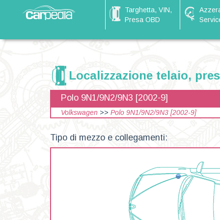
Targhetta, VIN,
Azzer
Presa OBD
Servic
Localizzazione telaio, pre
Polo 9N1/9N2/9N3 [2002-9]
Volkswagen
>>
Polo 9N1/9N2/9N3 [2002-9]
Tipo di mezzo e collegamenti: