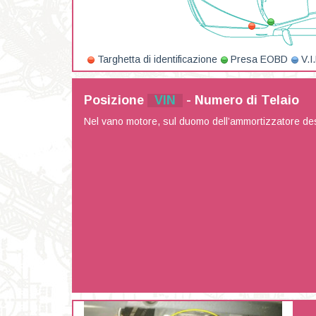
Targhetta di identificazione
Presa EOBD
V.I
Posizione
VIN
- Numero di Telaio
Nel vano motore, sul duomo dell’ammortizzatore des