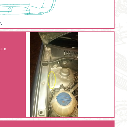
.N.
tro.