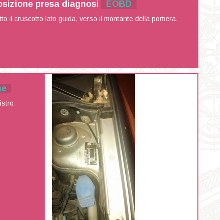
osizione presa diagnosi
EOBD
to il cruscotto lato guida, verso il montante della portiera.
ne
stro.