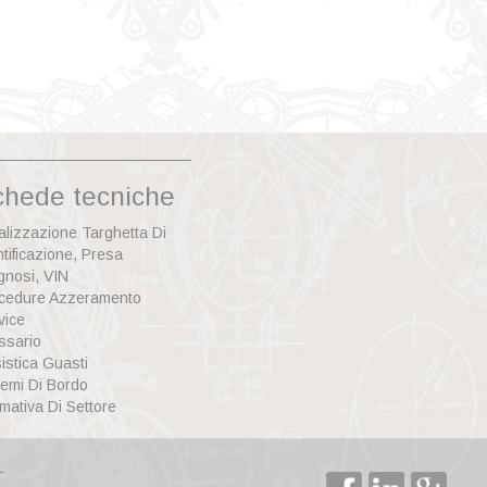
chede tecniche
alizzazione Targhetta Di
ntificazione, Presa
gnosi, VIN
cedure Azzeramento
vice
ssario
istica Guasti
temi Di Bordo
mativa Di Settore