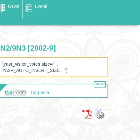
News
Eventi
9N2/9N3 [2002-9]
[yasr_visitor_votes size="' .
YASR_AUTO_INSERT_SIZE . '"]
Partner
Carpedia